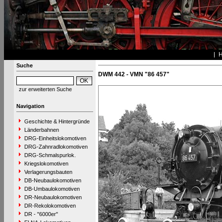
Suche
DWM 442 - VMN "86 457"
zur erweiterten Suche
Navigation
Geschichte & Hintergründe
Länderbahnen
DRG-Einheitslokomotiven
DRG-Zahnradlokomotiven
DRG-Schmalspurlok.
Kriegslokomotiven
Verlagerungsbauten
DB-Neubaulokomotiven
DB-Umbaulokomotiven
DR-Neubaulokomotiven
DR-Rekolokomotiven
DR - "6000er"