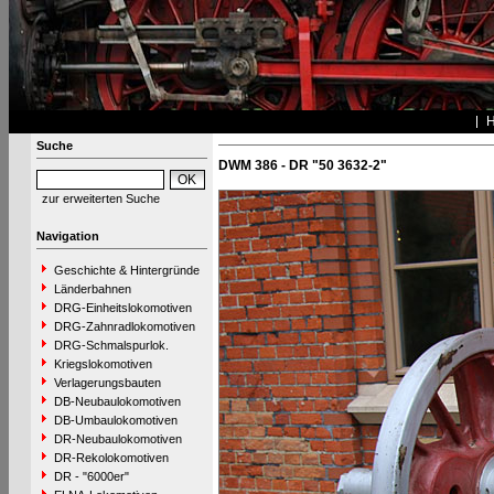
Suche
DWM 386 - DR "50 3632-2"
zur erweiterten Suche
Navigation
Geschichte & Hintergründe
Länderbahnen
DRG-Einheitslokomotiven
DRG-Zahnradlokomotiven
DRG-Schmalspurlok.
Kriegslokomotiven
Verlagerungsbauten
DB-Neubaulokomotiven
DB-Umbaulokomotiven
DR-Neubaulokomotiven
DR-Rekolokomotiven
DR - "6000er"