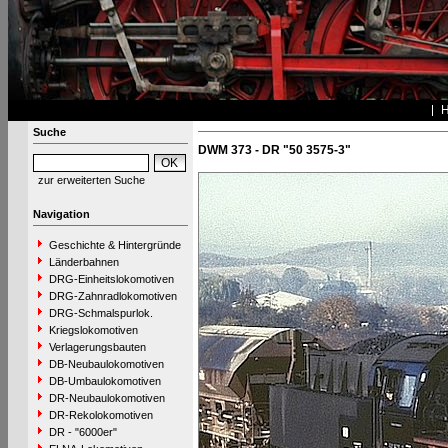
Suche
DWM 373 - DR "50 3575-3"
zur erweiterten Suche
Navigation
Geschichte & Hintergründe
Länderbahnen
DRG-Einheitslokomotiven
DRG-Zahnradlokomotiven
DRG-Schmalspurlok.
Kriegslokomotiven
Verlagerungsbauten
DB-Neubaulokomotiven
DB-Umbaulokomotiven
DR-Neubaulokomotiven
DR-Rekolokomotiven
DR - "6000er"