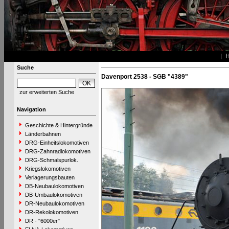
Suche
Davenport 2538 - SGB "4389"
zur erweiterten Suche
Navigation
Geschichte & Hintergründe
Länderbahnen
DRG-Einheitslokomotiven
DRG-Zahnradlokomotiven
DRG-Schmalspurlok.
Kriegslokomotiven
Verlagerungsbauten
DB-Neubaulokomotiven
DB-Umbaulokomotiven
DR-Neubaulokomotiven
DR-Rekolokomotiven
DR - "6000er"