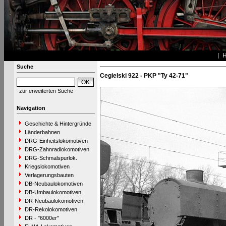
Suche
Cegielski 922 - PKP "Ty 42-71"
zur erweiterten Suche
Navigation
Geschichte & Hintergründe
Länderbahnen
DRG-Einheitslokomotiven
DRG-Zahnradlokomotiven
DRG-Schmalspurlok.
Kriegslokomotiven
Verlagerungsbauten
DB-Neubaulokomotiven
DB-Umbaulokomotiven
DR-Neubaulokomotiven
DR-Rekolokomotiven
DR - "6000er"