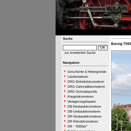
Suche
Borsig 7595
zur erweiterten Suche
Navigation
Geschichte & Hintergründe
Länderbahnen
DRG-Einheitslokomotiven
DRG-Zahnradlokomotiven
DRG-Schmalspurlok.
Kriegslokomotiven
Verlagerungsbauten
DB-Neubaulokomotiven
DB-Umbaulokomotiven
DR-Neubaulokomotiven
DR-Rekolokomotiven
DR - "6000er"