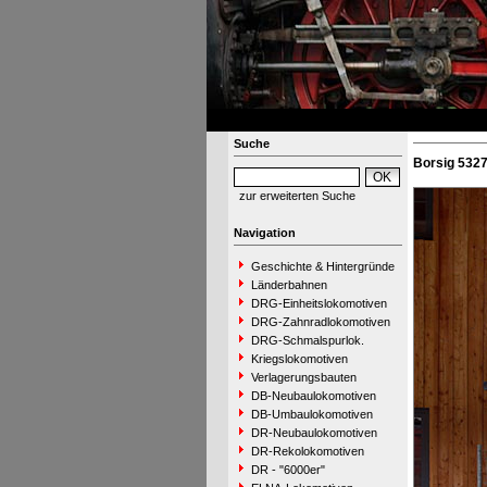
Suche
Borsig 5327
zur erweiterten Suche
Navigation
Geschichte & Hintergründe
Länderbahnen
DRG-Einheitslokomotiven
DRG-Zahnradlokomotiven
DRG-Schmalspurlok.
Kriegslokomotiven
Verlagerungsbauten
DB-Neubaulokomotiven
DB-Umbaulokomotiven
DR-Neubaulokomotiven
DR-Rekolokomotiven
DR - "6000er"