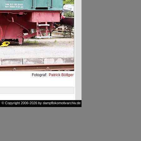
Fotograf:
Patrick Böttger
© Copyright 2006-2026 by dampflokomotivarchiv.de