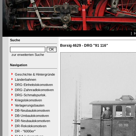
Suche
Borsig 4629 - DRG "91 116"
zur erweiterten Suche
Navigation
Geschichte & Hintergründe
Länderbahnen
DRG-Einheitslokomotiven
DRG-Zahnradlokomotiven
DRG-Schmalspurlok.
Kriegslokomotiven
Verlagerungsbauten
DB-Neubaulokomotiven
DB-Umbaulokomotiven
DR-Neubaulokomotiven
DR-Rekolokomotiven
DR - "6000er"