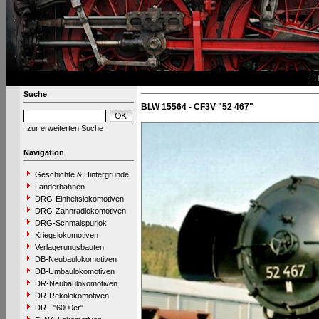
Suche
BLW 15564 - CF3V "52 467"
zur erweiterten Suche
Navigation
Geschichte & Hintergründe
Länderbahnen
DRG-Einheitslokomotiven
DRG-Zahnradlokomotiven
DRG-Schmalspurlok.
Kriegslokomotiven
Verlagerungsbauten
DB-Neubaulokomotiven
DB-Umbaulokomotiven
DR-Neubaulokomotiven
DR-Rekolokomotiven
DR - "6000er"