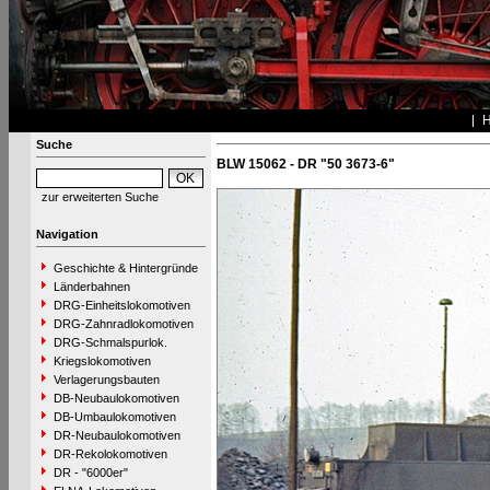
Suche
BLW 15062 - DR "50 3673-6"
zur erweiterten Suche
Navigation
Geschichte & Hintergründe
Länderbahnen
DRG-Einheitslokomotiven
DRG-Zahnradlokomotiven
DRG-Schmalspurlok.
Kriegslokomotiven
Verlagerungsbauten
DB-Neubaulokomotiven
DB-Umbaulokomotiven
DR-Neubaulokomotiven
DR-Rekolokomotiven
DR - "6000er"