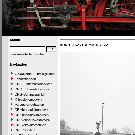
Suche
BLW 15062 - DR "50 3673-6"
zur erweiterten Suche
Navigation
Geschichte & Hintergründe
Länderbahnen
DRG-Einheitslokomotiven
DRG-Zahnradlokomotiven
DRG-Schmalspurlok.
Kriegslokomotiven
Verlagerungsbauten
DB-Neubaulokomotiven
DB-Umbaulokomotiven
DR-Neubaulokomotiven
DR-Rekolokomotiven
DR - "6000er"