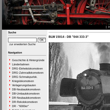
Suche
BLW 15014 - DB "044 333-3"
zur erweiterten Suche
Navigation
Geschichte & Hintergründe
Länderbahnen
DRG-Einheitslokomotiven
DRG-Zahnradlokomotiven
DRG-Schmalspurlok.
Kriegslokomotiven
Verlagerungsbauten
DB-Neubaulokomotiven
DB-Umbaulokomotiven
DR-Neubaulokomotiven
DR-Rekolokomotiven
DR - "6000er"