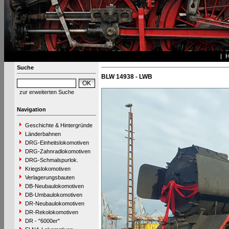
Suche
BLW 14938 - LWB
zur erweiterten Suche
Navigation
Geschichte & Hintergründe
Länderbahnen
DRG-Einheitslokomotiven
DRG-Zahnradlokomotiven
DRG-Schmalspurlok.
Kriegslokomotiven
Verlagerungsbauten
DB-Neubaulokomotiven
DB-Umbaulokomotiven
DR-Neubaulokomotiven
DR-Rekolokomotiven
DR - "6000er"