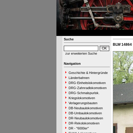
Suche
BLW 14864 
zur erweiterten Suche
Navigation
Geschichte & Hintergründe
Länderbahnen
DRG-Einheitslokomotiven
DRG-Zahnradlokomotiven
DRG-Schmalspurlok.
Kriegslokomotiven
Verlagerungsbauten
DB-Neubaulokomotiven
DB-Umbaulokomotiven
DR-Neubaulokomotiven
DR-Rekolokomotiven
DR - "6000er"