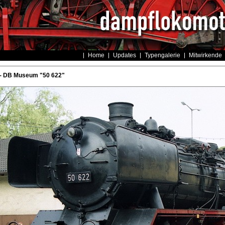
Home
Updates
Typengalerie
Mitwirkende
- DB Museum "50 622"