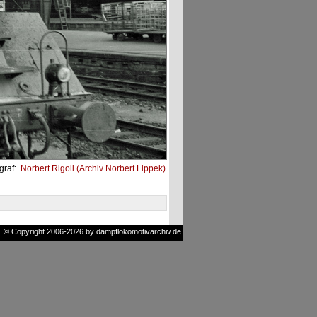
graf:
Norbert Rigoll (Archiv Norbert Lippek)
© Copyright 2006-2026 by dampflokomotivarchiv.de