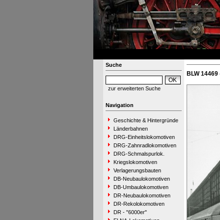
Suche
BLW 14469 
zur erweiterten Suche
Navigation
Geschichte & Hintergründe
Länderbahnen
DRG-Einheitslokomotiven
DRG-Zahnradlokomotiven
DRG-Schmalspurlok.
Kriegslokomotiven
Verlagerungsbauten
DB-Neubaulokomotiven
DB-Umbaulokomotiven
DR-Neubaulokomotiven
DR-Rekolokomotiven
DR - "6000er"