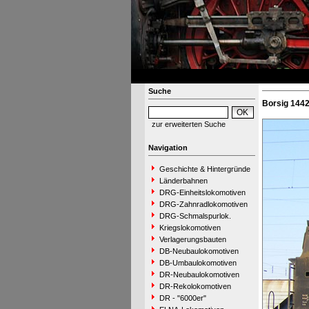
Suche
Borsig 1442
zur erweiterten Suche
Navigation
Geschichte & Hintergründe
Länderbahnen
DRG-Einheitslokomotiven
DRG-Zahnradlokomotiven
DRG-Schmalspurlok.
Kriegslokomotiven
Verlagerungsbauten
DB-Neubaulokomotiven
DB-Umbaulokomotiven
DR-Neubaulokomotiven
DR-Rekolokomotiven
DR - "6000er"