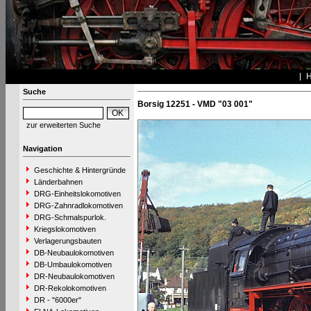
Suche
Borsig 12251 - VMD "03 001"
zur erweiterten Suche
Navigation
Geschichte & Hintergründe
Länderbahnen
DRG-Einheitslokomotiven
DRG-Zahnradlokomotiven
DRG-Schmalspurlok.
Kriegslokomotiven
Verlagerungsbauten
DB-Neubaulokomotiven
DB-Umbaulokomotiven
DR-Neubaulokomotiven
DR-Rekolokomotiven
DR - "6000er"