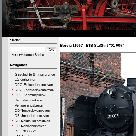
Suche
Borsig 11997 - ETB Staßfurt "01 005"
zur erweiterten Suche
Navigation
Geschichte & Hintergründe
Länderbahnen
DRG-Einheitslokomotiven
DRG-Zahnradlokomotiven
DRG-Schmalspurlok.
Kriegslokomotiven
Verlagerungsbauten
DB-Neubaulokomotiven
DB-Umbaulokomotiven
DR-Neubaulokomotiven
DR-Rekolokomotiven
DR - "6000er"