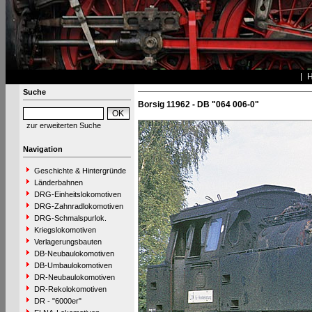
Suche
Borsig 11962 - DB "064 006-0"
zur erweiterten Suche
Navigation
Geschichte & Hintergründe
Länderbahnen
DRG-Einheitslokomotiven
DRG-Zahnradlokomotiven
DRG-Schmalspurlok.
Kriegslokomotiven
Verlagerungsbauten
DB-Neubaulokomotiven
DB-Umbaulokomotiven
DR-Neubaulokomotiven
DR-Rekolokomotiven
DR - "6000er"