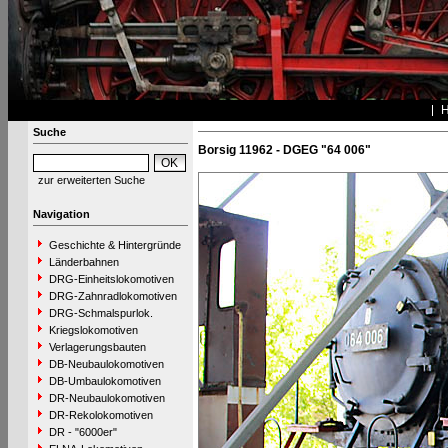
Suche
Borsig 11962 - DGEG "64 006"
zur erweiterten Suche
Navigation
Geschichte & Hintergründe
Länderbahnen
DRG-Einheitslokomotiven
DRG-Zahnradlokomotiven
DRG-Schmalspurlok.
Kriegslokomotiven
Verlagerungsbauten
DB-Neubaulokomotiven
DB-Umbaulokomotiven
DR-Neubaulokomotiven
DR-Rekolokomotiven
DR - "6000er"