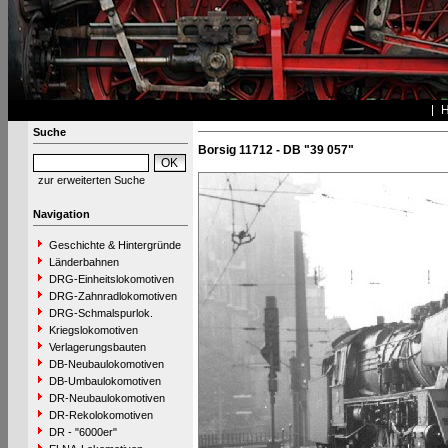
Suche
Borsig 11712 - DB "39 057"
zur erweiterten Suche
Navigation
Geschichte & Hintergründe
Länderbahnen
DRG-Einheitslokomotiven
DRG-Zahnradlokomotiven
DRG-Schmalspurlok.
Kriegslokomotiven
Verlagerungsbauten
DB-Neubaulokomotiven
DB-Umbaulokomotiven
DR-Neubaulokomotiven
DR-Rekolokomotiven
DR - "6000er"