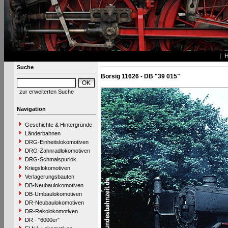
Suche
Borsig 11626 - DB "39 015"
zur erweiterten Suche
Navigation
Geschichte & Hintergründe
Länderbahnen
DRG-Einheitslokomotiven
DRG-Zahnradlokomotiven
DRG-Schmalspurlok.
Kriegslokomotiven
Verlagerungsbauten
DB-Neubaulokomotiven
DB-Umbaulokomotiven
DR-Neubaulokomotiven
DR-Rekolokomotiven
DR - "6000er"