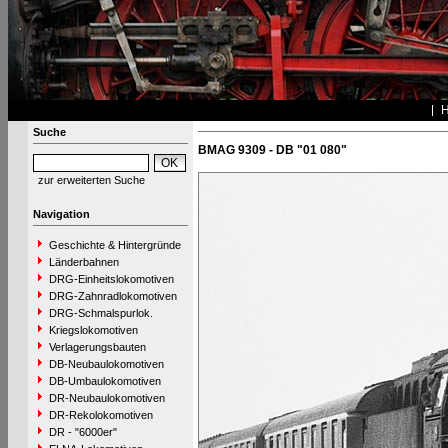
Suche
BMAG 9309 - DB "01 080"
zur erweiterten Suche
Navigation
Geschichte & Hintergründe
Länderbahnen
DRG-Einheitslokomotiven
DRG-Zahnradlokomotiven
DRG-Schmalspurlok.
Kriegslokomotiven
Verlagerungsbauten
DB-Neubaulokomotiven
DB-Umbaulokomotiven
DR-Neubaulokomotiven
DR-Rekolokomotiven
DR - "6000er"