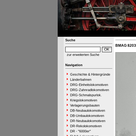
Suche
BMAG 8203 
zur erweiterten Suche
Navigation
Geschichte & Hintergründe
Länderbahnen
DRG-Einheitslokomotiven
DRG-Zahnradlokomotiven
DRG-Schmalspurlok.
Kriegslokomotiven
Verlagerungsbauten
DB-Neubaulokomotiven
DB-Umbaulokomotiven
DR-Neubaulokomotiven
DR-Rekolokomotiven
DR - "6000er"