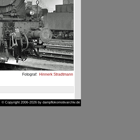
Fotograf:
Hinnerk Stradtmann
© Copyright 2006-2026 by dampflokomotivarchiv.de