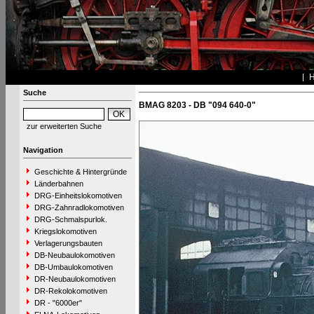
Suche
BMAG 8203 - DB "094 640-0"
zur erweiterten Suche
Navigation
Geschichte & Hintergründe
Länderbahnen
DRG-Einheitslokomotiven
DRG-Zahnradlokomotiven
DRG-Schmalspurlok.
Kriegslokomotiven
Verlagerungsbauten
DB-Neubaulokomotiven
DB-Umbaulokomotiven
DR-Neubaulokomotiven
DR-Rekolokomotiven
DR - "6000er"