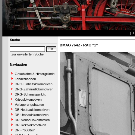
Suche
BMAG 7642 - RAG "1"
zur erweiterten Suche
Navigation
Geschichte & Hintergründe
Länderbahnen
DRG-Einheitslokomotiven
DRG-Zahnradlokomotiven
DRG-Schmalspurlok.
Kriegslokomotiven
Verlagerungsbauten
DB-Neubaulokomotiven
DB-Umbaulokomotiven
DR-Neubaulokomotiven
DR-Rekolokomotiven
DR - "6000er"