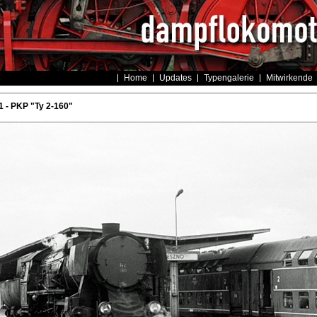
Home
Updates
Typengalerie
Mitwirkende
 - PKP "Ty 2-160"