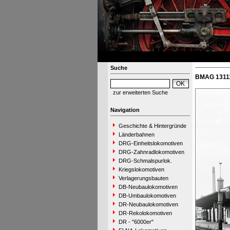
Suche
BMAG 13111
zur erweiterten Suche
Navigation
Geschichte & Hintergründe
Länderbahnen
DRG-Einheitslokomotiven
DRG-Zahnradlokomotiven
DRG-Schmalspurlok.
Kriegslokomotiven
Verlagerungsbauten
DB-Neubaulokomotiven
DB-Umbaulokomotiven
DR-Neubaulokomotiven
DR-Rekolokomotiven
DR - "6000er"