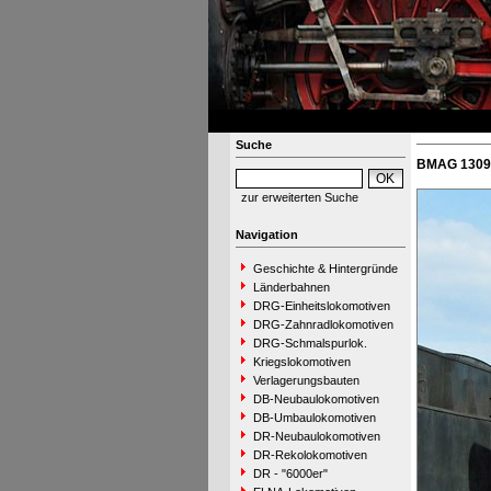
Suche
BMAG 13099
zur erweiterten Suche
Navigation
Geschichte & Hintergründe
Länderbahnen
DRG-Einheitslokomotiven
DRG-Zahnradlokomotiven
DRG-Schmalspurlok.
Kriegslokomotiven
Verlagerungsbauten
DB-Neubaulokomotiven
DB-Umbaulokomotiven
DR-Neubaulokomotiven
DR-Rekolokomotiven
DR - "6000er"