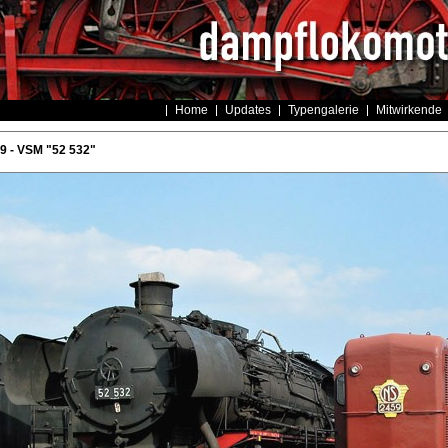
Home
Updates
Typengalerie
Mitwirkende
 - VSM "52 532"