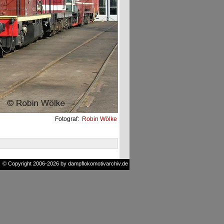
Fotograf:
Robin Wölke
© Copyright 2006-2026 by dampflokomotivarchiv.de