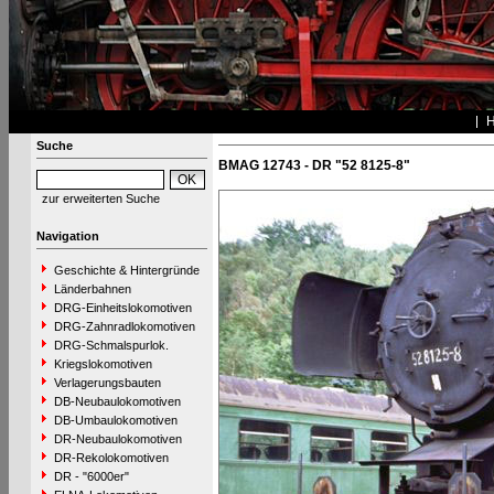
Suche
BMAG 12743 - DR "52 8125-8"
zur erweiterten Suche
Navigation
Geschichte & Hintergründe
Länderbahnen
DRG-Einheitslokomotiven
DRG-Zahnradlokomotiven
DRG-Schmalspurlok.
Kriegslokomotiven
Verlagerungsbauten
DB-Neubaulokomotiven
DB-Umbaulokomotiven
DR-Neubaulokomotiven
DR-Rekolokomotiven
DR - "6000er"