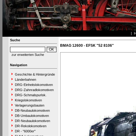
Suche
BMAG 12600 - EFSK "52 8106"
zur erweiterten Suche
Navigation
Geschichte & Hintergründe
Länderbahnen
DRG-Einheitslokomotiven
DRG-Zahnradlokomotiven
DRG-Schmalspurlok.
Kriegslokomotiven
Verlagerungsbauten
DB-Neubaulokomotiven
DB-Umbaulokomotiven
DR-Neubaulokomotiven
DR-Rekolokomotiven
DR - "6000er"