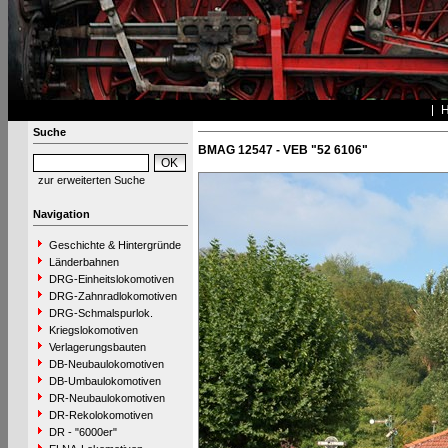
Suche
BMAG 12547 - VEB "52 6106"
zur erweiterten Suche
Navigation
Geschichte & Hintergründe
Länderbahnen
DRG-Einheitslokomotiven
DRG-Zahnradlokomotiven
DRG-Schmalspurlok.
Kriegslokomotiven
Verlagerungsbauten
DB-Neubaulokomotiven
DB-Umbaulokomotiven
DR-Neubaulokomotiven
DR-Rekolokomotiven
DR - "6000er"