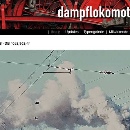
Home
Updates
Typengalerie
Mitwirkende
 - DB "052 902-4"