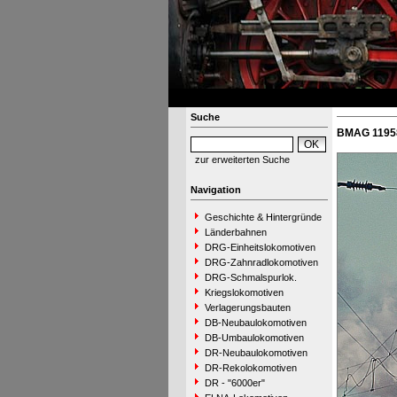
Suche
BMAG 11958
zur erweiterten Suche
Navigation
Geschichte & Hintergründe
Länderbahnen
DRG-Einheitslokomotiven
DRG-Zahnradlokomotiven
DRG-Schmalspurlok.
Kriegslokomotiven
Verlagerungsbauten
DB-Neubaulokomotiven
DB-Umbaulokomotiven
DR-Neubaulokomotiven
DR-Rekolokomotiven
DR - "6000er"