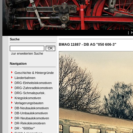
Suche
BMAG 11887 - DB AG "050 606-3"
zur erweiterten Suche
Navigation
Geschichte & Hintergründe
Länderbahnen
DRG-Einheitslokomotiven
DRG-Zahnradlokomotiven
DRG-Schmalspurlok.
Kriegslokomotiven
Verlagerungsbauten
DB-Neubaulokomotiven
DB-Umbaulokomotiven
DR-Neubaulokomotiven
DR-Rekolokomotiven
DR - "6000er"