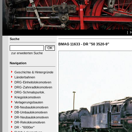
Suche
BMAG 11633 - DR "50 3520-9"
zur erweiterten Suche
Navigation
Geschichte & Hintergründe
Länderbahnen
DRG-Einheitslokomotiven
DRG-Zahnradlokomotiven
DRG-Schmalspurlok.
Kriegslokomotiven
Verlagerungsbauten
DB-Neubaulokomotiven
DB-Umbaulokomotiven
DR-Neubaulokomotiven
DR-Rekolokomotiven
DR - "6000er"