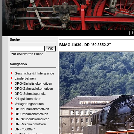
Suche
BMAG 11630 - DR "50 3552-2"
zur erweiterten Suche
Navigation
Geschichte & Hintergründe
Länderbahnen
DRG-Einheitslokomotiven
DRG-Zahnradlokomotiven
DRG-Schmalspurlok.
Kriegslokomotiven
Verlagerungsbauten
DB-Neubaulokomotiven
DB-Umbaulokomotiven
DR-Neubaulokomotiven
DR-Rekolokomotiven
DR - "6000er"