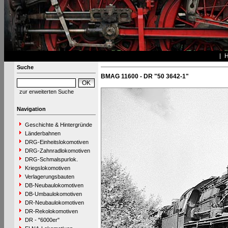
Suche
BMAG 11600 - DR "50 3642-1"
zur erweiterten Suche
Navigation
Geschichte & Hintergründe
Länderbahnen
DRG-Einheitslokomotiven
DRG-Zahnradlokomotiven
DRG-Schmalspurlok.
Kriegslokomotiven
Verlagerungsbauten
DB-Neubaulokomotiven
DB-Umbaulokomotiven
DR-Neubaulokomotiven
DR-Rekolokomotiven
DR - "6000er"