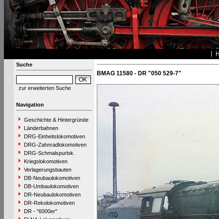
Suche
BMAG 11580 - DR "050 529-7"
zur erweiterten Suche
Navigation
Geschichte & Hintergründe
Länderbahnen
DRG-Einheitslokomotiven
DRG-Zahnradlokomotiven
DRG-Schmalspurlok.
Kriegslokomotiven
Verlagerungsbauten
DB-Neubaulokomotiven
DB-Umbaulokomotiven
DR-Neubaulokomotiven
DR-Rekolokomotiven
DR - "6000er"