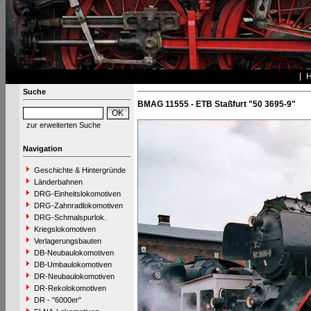
Suche
BMAG 11555 - ETB Staßfurt "50 3695-9"
zur erweiterten Suche
Navigation
Geschichte & Hintergründe
Länderbahnen
DRG-Einheitslokomotiven
DRG-Zahnradlokomotiven
DRG-Schmalspurlok.
Kriegslokomotiven
Verlagerungsbauten
DB-Neubaulokomotiven
DB-Umbaulokomotiven
DR-Neubaulokomotiven
DR-Rekolokomotiven
DR - "6000er"