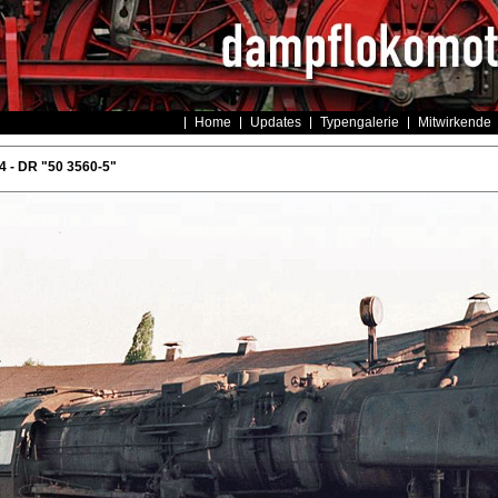
Home
Updates
Typengalerie
Mitwirkende
 - DR "50 3560-5"