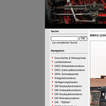
Suche
BMAG 11554
zur erweiterten Suche
Navigation
Geschichte & Hintergründe
Länderbahnen
DRG-Einheitslokomotiven
DRG-Zahnradlokomotiven
DRG-Schmalspurlok.
Kriegslokomotiven
Verlagerungsbauten
DB-Neubaulokomotiven
DB-Umbaulokomotiven
DR-Neubaulokomotiven
DR-Rekolokomotiven
DR - "6000er"