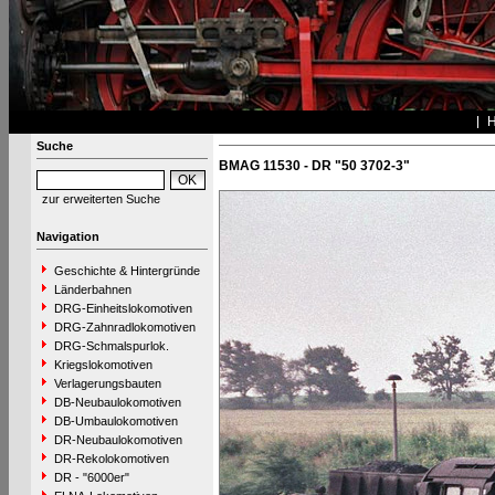
Suche
BMAG 11530 - DR "50 3702-3"
zur erweiterten Suche
Navigation
Geschichte & Hintergründe
Länderbahnen
DRG-Einheitslokomotiven
DRG-Zahnradlokomotiven
DRG-Schmalspurlok.
Kriegslokomotiven
Verlagerungsbauten
DB-Neubaulokomotiven
DB-Umbaulokomotiven
DR-Neubaulokomotiven
DR-Rekolokomotiven
DR - "6000er"