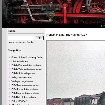
Suche
BMAG 11416 - DR "50 3665-2"
zur erweiterten Suche
Navigation
Geschichte & Hintergründe
Länderbahnen
DRG-Einheitslokomotiven
DRG-Zahnradlokomotiven
DRG-Schmalspurlok.
Kriegslokomotiven
Verlagerungsbauten
DB-Neubaulokomotiven
DB-Umbaulokomotiven
DR-Neubaulokomotiven
DR-Rekolokomotiven
DR - "6000er"