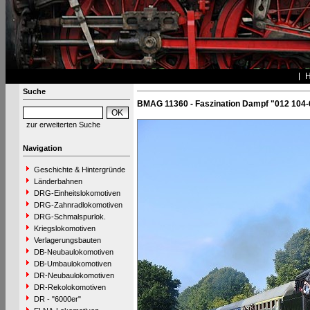
Suche
BMAG 11360 - Faszination Dampf "012 104-
zur erweiterten Suche
Navigation
Geschichte & Hintergründe
Länderbahnen
DRG-Einheitslokomotiven
DRG-Zahnradlokomotiven
DRG-Schmalspurlok.
Kriegslokomotiven
Verlagerungsbauten
DB-Neubaulokomotiven
DB-Umbaulokomotiven
DR-Neubaulokomotiven
DR-Rekolokomotiven
DR - "6000er"