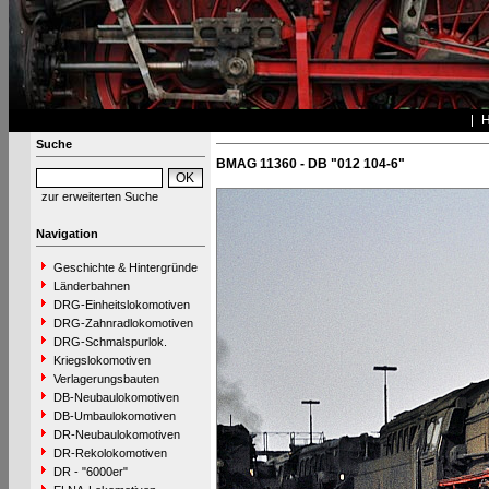
Suche
BMAG 11360 - DB "012 104-6"
zur erweiterten Suche
Navigation
Geschichte & Hintergründe
Länderbahnen
DRG-Einheitslokomotiven
DRG-Zahnradlokomotiven
DRG-Schmalspurlok.
Kriegslokomotiven
Verlagerungsbauten
DB-Neubaulokomotiven
DB-Umbaulokomotiven
DR-Neubaulokomotiven
DR-Rekolokomotiven
DR - "6000er"