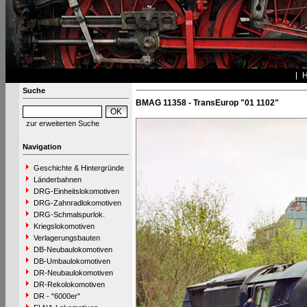
Suche
BMAG 11358 - TransEurop "01 1102"
zur erweiterten Suche
Navigation
Geschichte & Hintergründe
Länderbahnen
DRG-Einheitslokomotiven
DRG-Zahnradlokomotiven
DRG-Schmalspurlok.
Kriegslokomotiven
Verlagerungsbauten
DB-Neubaulokomotiven
DB-Umbaulokomotiven
DR-Neubaulokomotiven
DR-Rekolokomotiven
DR - "6000er"