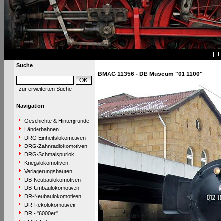
Suche
BMAG 11356 - DB Museum "01 1100"
zur erweiterten Suche
Navigation
Geschichte & Hintergründe
Länderbahnen
DRG-Einheitslokomotiven
DRG-Zahnradlokomotiven
DRG-Schmalspurlok.
Kriegslokomotiven
Verlagerungsbauten
DB-Neubaulokomotiven
DB-Umbaulokomotiven
DR-Neubaulokomotiven
DR-Rekolokomotiven
DR - "6000er"