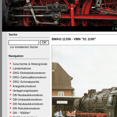
Suche
BMAG 11356 - VMN "01 1100"
zur erweiterten Suche
Navigation
Geschichte & Hintergründe
Länderbahnen
DRG-Einheitslokomotiven
DRG-Zahnradlokomotiven
DRG-Schmalspurlok.
Kriegslokomotiven
Verlagerungsbauten
DB-Neubaulokomotiven
DB-Umbaulokomotiven
DR-Neubaulokomotiven
DR-Rekolokomotiven
DR - "6000er"