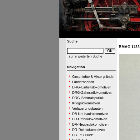
Suche
BMAG 11337
zur erweiterten Suche
Navigation
Geschichte & Hintergründe
Länderbahnen
DRG-Einheitslokomotiven
DRG-Zahnradlokomotiven
DRG-Schmalspurlok.
Kriegslokomotiven
Verlagerungsbauten
DB-Neubaulokomotiven
DB-Umbaulokomotiven
DR-Neubaulokomotiven
DR-Rekolokomotiven
DR - "6000er"