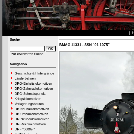
Suche
BMAG 11331 - SSN "01 1075"
zur erweiterten Suche
Navigation
Geschichte & Hintergründe
Länderbahnen
DRG-Einheitslokomotiven
DRG-Zahnradlokomotiven
DRG-Schmalspurlok.
Kriegslokomotiven
Verlagerungsbauten
DB-Neubaulokomotiven
DB-Umbaulokomotiven
DR-Neubaulokomotiven
DR-Rekolokomotiven
DR - "6000er"