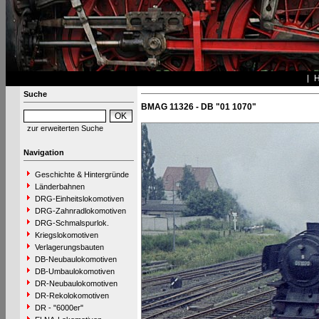
Suche
BMAG 11326 - DB "01 1070"
zur erweiterten Suche
Navigation
Geschichte & Hintergründe
Länderbahnen
DRG-Einheitslokomotiven
DRG-Zahnradlokomotiven
DRG-Schmalspurlok.
Kriegslokomotiven
Verlagerungsbauten
DB-Neubaulokomotiven
DB-Umbaulokomotiven
DR-Neubaulokomotiven
DR-Rekolokomotiven
DR - "6000er"