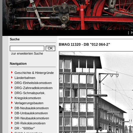
Suche
BMAG 11320 - DB "012 064-2"
zur erweiterten Suche
Navigation
Geschichte & Hintergründe
Länderbahnen
DRG-Einheitslokomotiven
DRG-Zahnradlokomotiven
DRG-Schmalspurlok.
Kriegslokomotiven
Verlagerungsbauten
DB-Neubaulokomotiven
DB-Umbaulokomotiven
DR-Neubaulokomotiven
DR-Rekolokomotiven
DR - "6000er"