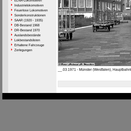
ELNA-Lokomotiven
Industrielokomotiven
Feuerlose Lokomotiven
Sonderkonstruktionen
SAAR (1920 - 1935)
DB-Bestand 1968
DR-Bestand 1970
Auslandsbestände
Lokbestandslisten
Erhaltene Fahrzeuge
Zerlegungen
__.03.1971 - Münster (Westfalen), Hauptbahn